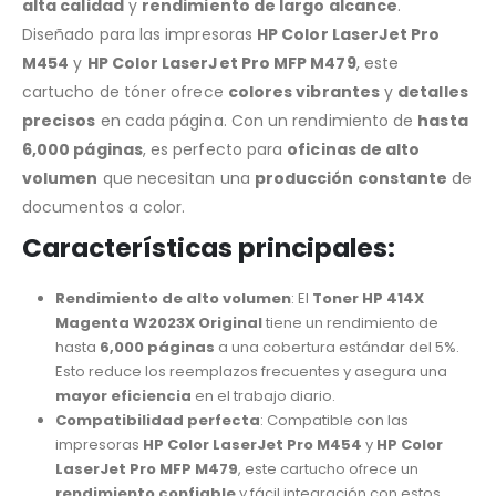
alta calidad
y
rendimiento de largo alcance
.
Diseñado para las impresoras
HP Color LaserJet Pro
M454
y
HP Color LaserJet Pro MFP M479
, este
cartucho de tóner ofrece
colores vibrantes
y
detalles
precisos
en cada página. Con un rendimiento de
hasta
6,000 páginas
, es perfecto para
oficinas de alto
volumen
que necesitan una
producción constante
de
documentos a color.
Características principales:
Rendimiento de alto volumen
: El
Toner HP 414X
Magenta W2023X Original
tiene un rendimiento de
hasta
6,000 páginas
a una cobertura estándar del 5%.
Esto reduce los reemplazos frecuentes y asegura una
mayor eficiencia
en el trabajo diario.
Compatibilidad perfecta
: Compatible con las
impresoras
HP Color LaserJet Pro M454
y
HP Color
LaserJet Pro MFP M479
, este cartucho ofrece un
rendimiento confiable
y fácil integración con estos