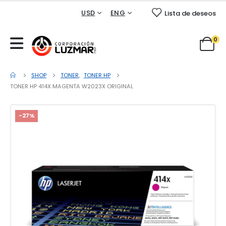
USD
ENG
Lista de deseos
0
SHOP
TONER
,
TONER HP
TONER HP 414X MAGENTA W2023X ORIGINAL
-27%