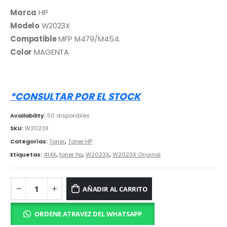
precio
precio
original
actual
Marca
HP
era:
es:
Modelo
W2023X
S/ 1,500.00.
S/ 1,099.00.
Compatible
MFP M479/M454.
Color
MAGENTA
*CONSULTAR POR EL STOCK
Availability:
50 disponibles
SKU:
W2023X
Categorías:
Toner
,
Toner HP
Etiquetas:
414X
,
toner hp
,
W2023X
,
W2023X Original
AÑADIR AL CARRITO
ORDENE ATRAVEZ DEL WHATSAPP