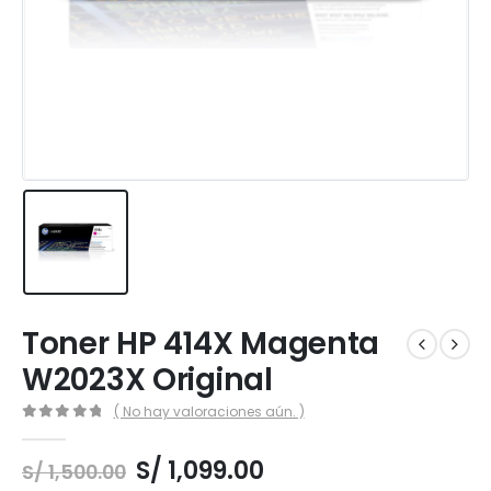
Toner HP 414X Magenta
W2023X Original
( No hay valoraciones aún. )
0
out of 5
El
El
S/
1,099.00
S/
1,500.00