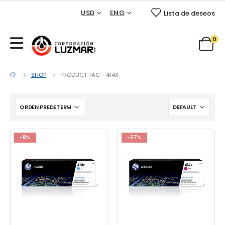
USD
ENG
Lista de deseos
0
SHOP
PRODUCT TAG -
414X
-8%
-27%