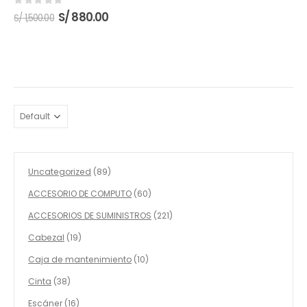
0
out of 5
El
El
S/
880.00
S/
1,500.00
precio
precio
original
actual
era:
es:
S/ 1,500.00.
S/ 880.00.
89
Uncategorized
89
productos
60
ACCESORIO DE COMPUTO
60
productos
221
ACCESORIOS DE SUMINISTROS
221
productos
19
Cabezal
19
productos
10
Caja de mantenimiento
10
productos
38
Cinta
38
productos
16
Escáner
16