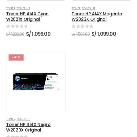
TONER
,
TONER HP
TONER
,
TONER HP
Toner HP 414X Cyan
Toner HP 414X Magenta
W2021X Original
W2023X Original
0
out of 5
0
out of 5
El
El
El
El
S/
1,099.00
S/
1,099.00
S/
1,200.00
S/
1,500.00
precio
precio
precio
precio
original
actual
original
actual
era:
es:
era:
es:
S/ 1,200.00.
S/ 1,099.00.
S/ 1,500.00.
S/ 1,099.0
-41%
TONER
,
TONER HP
Toner HP 414X Negro
W2020X Original