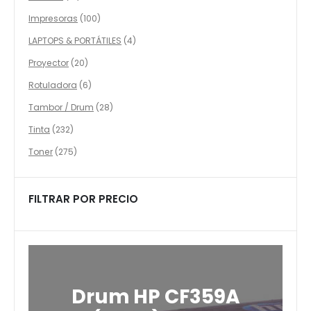
productos
100
Impresoras
100
productos
4
LAPTOPS & PORTÁTILES
4
productos
20
Proyector
20
productos
6
Rotuladora
6
productos
28
Tambor / Drum
28
productos
232
Tinta
232
productos
275
Toner
275
productos
FILTRAR POR PRECIO
Drum HP CF359A