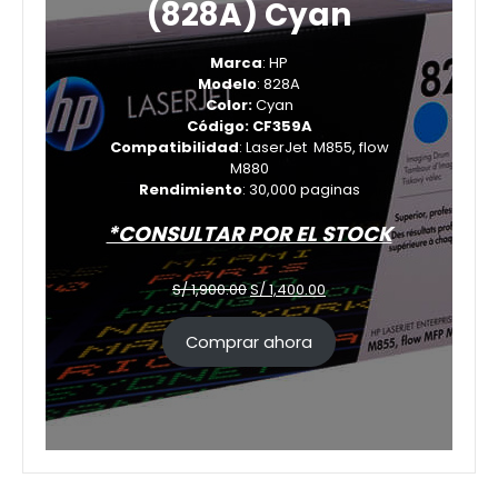
(828A) Cyan
Marca
: HP
Modelo
: 828A
Color:
Cyan
Código: CF359A
Compatibilidad
: LaserJet M855, flow
M880
Rendimiento
: 30,000 paginas
*CONSULTAR POR EL STOCK
El
El
S/
1,900.00
S/
1,400.00
precio
precio
original
actual
Comprar ahora
era:
es:
S/ 1,900.00.
S/ 1,400.00.