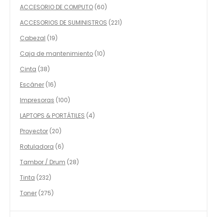
productos
60
ACCESORIO DE COMPUTO
60
productos
221
ACCESORIOS DE SUMINISTROS
221
productos
19
Cabezal
19
productos
10
Caja de mantenimiento
10
productos
38
Cinta
38
productos
16
Escáner
16
productos
100
Impresoras
100
productos
4
LAPTOPS & PORTÁTILES
4
productos
20
Proyector
20
productos
6
Rotuladora
6
productos
28
Tambor / Drum
28
productos
232
Tinta
232
productos
275
Toner
275
productos