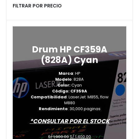
FILTRAR POR PRECIO
Drum HP CF359A
(828A) Cyan
Marca
: HP
Modelo
: 828A
Color:
Cyan
Código: CF359A
Compatibilidad
: LaserJet M855, flow
M880
Rendimiento
: 30,000 paginas
*CONSULTAR POR EL STOCK
El
El
S/
1,900.00
S/
1,400.00