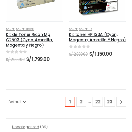
TONER
,
TONER RICOH
TONER
,
TONER HP
Kit de Toner Ricoh Mp
Kit toner HP 130A (Cyan,
C2503 (Cyan, Amarillo,
Magenta, Amarillo Y Negro)
Magenta y Negro)
0
out of 5
El
El
S/
1,150.00
S/
2,000.00
precio
precio
0
out of 5
El
El
S/
1,799.00
S/
2,000.00
original
actual
precio
precio
era:
es:
original
actual
S/ 2,000.00.
S/ 1,150.0
era:
es:
S/ 2,000.00.
S/ 1,799.00.
…
1
2
22
23
89
Uncategorized
89