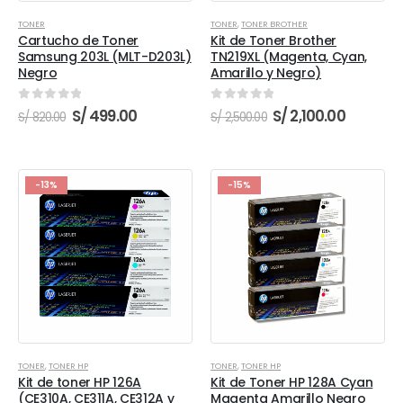
TONER
TONER
,
TONER BROTHER
Cartucho de Toner
Kit de Toner Brother
Samsung 203L (MLT-D203L)
TN219XL (Magenta, Cyan,
Negro
Amarillo y Negro)
0
out of 5
0
out of 5
El
El
El
El
S/
499.00
S/
2,100.00
S/
820.00
S/
2,500.00
precio
precio
precio
precio
original
actual
original
actual
era:
es:
era:
es:
S/ 820.00.
S/ 499.00.
S/ 2,500.00.
S/ 2,100.
-13%
-15%
TONER
,
TONER HP
TONER
,
TONER HP
Kit de toner HP 126A
Kit de Toner HP 128A Cyan
(CE310A, CE311A, CE312A y
Magenta Amarillo Negro