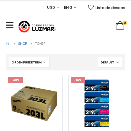
USD
ENG
Lista de deseos
0
SHOP
TONER
-39%
-16%