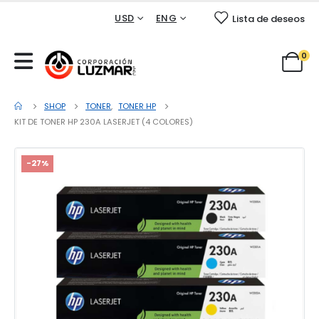
USD
ENG
Lista de deseos
0
SHOP
TONER
,
TONER HP
KIT DE TONER HP 230A LASERJET (4 COLORES)
-27%