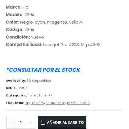
precio
precio
original
actual
Marca
: Hp
era:
es:
Modelo
: 230A
S/ 3,000.00.
S/ 2,200.00.
Color
: Negro, cyan, magenta, yellow
Código:
230A
Condición:
Nuevo
Compatibilidad
: Laserjet Pro 4203, Mfp 4303
*CONSULTAR POR EL STOCK
Availability:
50 disponibles
SKU:
HP 230A
Categorías:
Toner
,
Toner HP
Etiquetas:
HP
,
HP 230A
,
Kit de Toner
,
Toner HP 230A
AÑADIR AL CARRITO