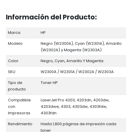
Información del Producto:
Marca
HP
Modelo
Negro (W2300A), Cyan (W2301A), Amarillo
(W2302A) y Magenta (W2303A)
Color
Negro, Cyan, Amarillo Y Magenta
SKU
W2300A / W2301A / W2302A / W2303A
Tipo de
Toner HP
producto
Compatible
LaserJet Pro 4203, 4203dn, 4203dw,
con
4203dwe, 4303, 4303dw, 4303fdw,
Impresoras
4303fdn
Rendimiento
Hasta 1,800 páginas de impresión cada
toner