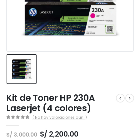
Kit de Toner HP 230A
Laserjet (4 colores)
( No hay valoraciones aún. )
0
out of 5
El
El
S/
2,200.00
S/
3,000.00