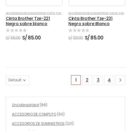
ACCESORIOS DE SUMINISTROS
,
CINTA
,
CINTA BROTHER
ACCESORIOS DE SUMINISTROS
,
CINTA
,
CINTA BROTHER
Cinta Brother Tze-221
Cinta Brother Tze-231
Negro sobre blanco
Negro sobre Blanco
0
out of 5
0
out of 5
El
El
El
El
S/
85.00
S/
85.00
S/
105.00
S/
120.00
precio
precio
precio
precio
original
actual
original
actual
era:
es:
era:
es:
S/ 105.00.
S/ 85.00.
S/ 120.00.
S/ 85.00.
1
2
3
4
89
Uncategorized
89
productos
60
ACCESORIO DE COMPUTO
60
productos
221
ACCESORIOS DE SUMINISTROS
221
productos