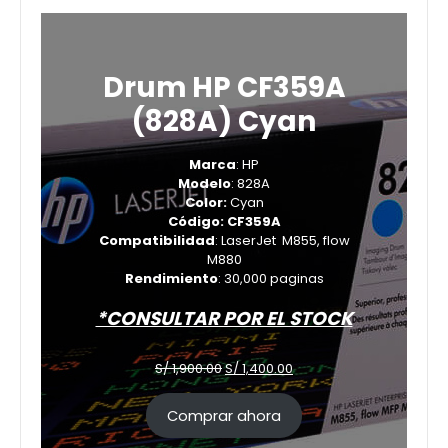
Drum HP CF359A
(828A) Cyan
Marca
: HP
Modelo
: 828A
Color:
Cyan
Código: CF359A
Compatibilidad
: LaserJet M855, flow
M880
Rendimiento
: 30,000 paginas
*CONSULTAR POR EL STOCK
El
El
S/
1,900.00
S/
1,400.00
precio
precio
original
actual
Comprar ahora
era:
es:
S/ 1,900.00.
S/ 1,400.00.