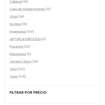
19
Cabezal
19
productos
10
Caja de mantenimiento
10
productos
38
Cinta
38
productos
16
Escáner
16
productos
100
Impresoras
100
productos
4
LAPTOPS & PORTÁTILES
4
productos
20
Proyector
20
productos
6
Rotuladora
6
productos
28
Tambor / Drum
28
productos
232
Tinta
232
productos
275
Toner
275
productos
FILTRAR POR PRECIO