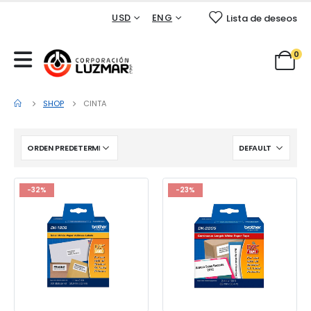
USD
ENG
Lista de deseos
0
SHOP
CINTA
-32%
-23%