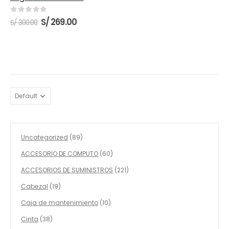
0
out of 5
El
El
S/
269.00
S/
300.00
precio
precio
original
actual
era:
es:
S/ 300.00.
S/ 269.00.
89
Uncategorized
89
productos
60
ACCESORIO DE COMPUTO
60
productos
221
ACCESORIOS DE SUMINISTROS
221
productos
19
Cabezal
19
productos
10
Caja de mantenimiento
10
productos
38
Cinta
38