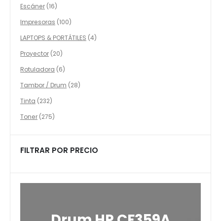
productos
16
Escáner
16
productos
100
Impresoras
100
productos
4
LAPTOPS & PORTÁTILES
4
productos
20
Proyector
20
productos
6
Rotuladora
6
productos
28
Tambor / Drum
28
productos
232
Tinta
232
productos
275
Toner
275
productos
FILTRAR POR PRECIO
Drum HP CF359A