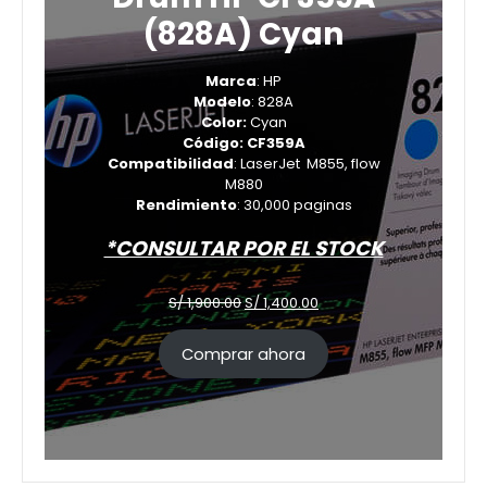
(828A) Cyan
Marca
: HP
Modelo
: 828A
Color:
Cyan
Código: CF359A
Compatibilidad
: LaserJet M855, flow
M880
Rendimiento
: 30,000 paginas
*CONSULTAR POR EL STOCK
El
El
S/
1,900.00
S/
1,400.00
precio
precio
original
actual
Comprar ahora
era:
es:
S/ 1,900.00.
S/ 1,400.00.