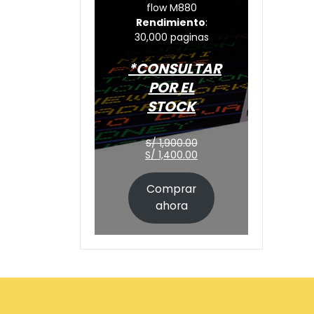
flow M880
Rendimiento
:
30,000 paginas
*CONSULTAR
POR EL
STOCK
El
S/
1,900.00
precio
El
S/
1,400.00
original
precio
era:
actual
Comprar
S/ 1,900.00.
es:
S/ 1,400.00.
ahora