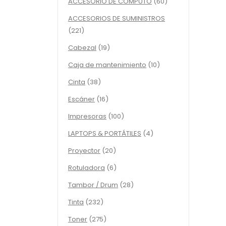
60
ACCESORIO DE COMPUTO
60
productos
ACCESORIOS DE SUMINISTROS
221
221
productos
19
Cabezal
19
productos
10
Caja de mantenimiento
10
productos
38
Cinta
38
productos
16
Escáner
16
productos
100
Impresoras
100
productos
4
LAPTOPS & PORTÁTILES
4
productos
20
Proyector
20
productos
6
Rotuladora
6
productos
28
Tambor / Drum
28
productos
232
Tinta
232
productos
275
Toner
275