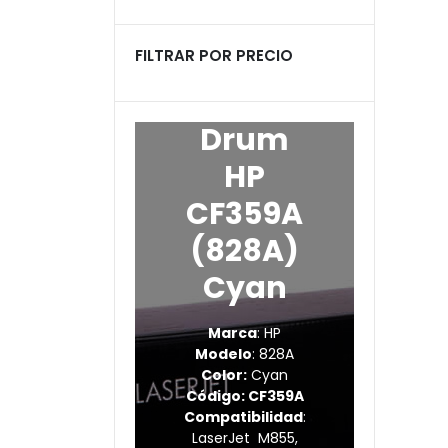
productos
FILTRAR POR PRECIO
Drum
HP
CF359A
(828A)
Cyan
Marca
: HP
Modelo
: 828A
Color:
Cyan
Código: CF359A
Compatibilidad
:
LaserJet M855,