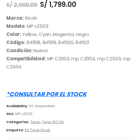
El
El
S/
1,799.00
S/
2,000.00
precio
precio
original
actual
Marca:
Ricoh
era:
es:
Modelo:
MP c2503
S/ 2,000.00.
S/ 1,799.00.
Color:
Yellow, Cyan, Magenta, negro
Código:
841918, 841919, 841920, 841921
Condición:
Nuevo
Compatibilidad:
MP C2003, mp C2004, mp C2503, mp
C2504
*CONSULTAR POR EL STOCK
Availability:
50 disponibles
SKU:
MP c2503
Categorías:
Toner
,
Toner RICOH
Etiqueta:
Kit Toner Ricoh