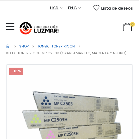
USD
ENG
Lista de deseos
0
SHOP
TONER
,
TONER RICOH
KIT DE TONER RICOH MP C2503 (CYAN, AMARILLO, MAGENTA Y NEGRO)
-10%