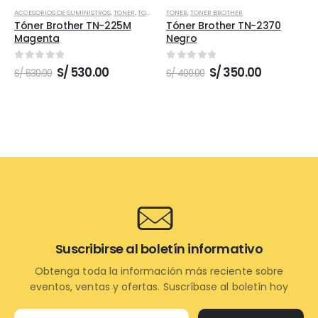
ACCESORIOS DE SUMINISTROS
,
TONER
,
TONER BROTHER
TONER
,
TONER BROTHER
Tóner Brother TN-225M
Tóner Brother TN-2370
Magenta
Negro
0
out of 5
0
out of 5
El
El
El
El
S/
530.00
S/
350.00
S/
630.00
S/
400.00
precio
precio
precio
precio
original
actual
original
actual
era:
es:
era:
es:
S/ 630.00.
S/ 530.00.
S/ 400.00.
S/ 350.00.
Suscribirse al boletín informativo
Obtenga toda la información más reciente sobre
eventos, ventas y ofertas. Suscríbase al boletín hoy