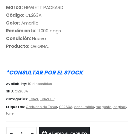
precio
precio
original
actual
Marca:
HEWLETT PACKARD
era:
es:
Código:
CE263A
S/ 1,650.00.
S/ 1,490.00.
Color:
Amarillo
Rendimiento:
11,000 pags
Condición:
Nuevo
Producto:
ORIGINAL
*CONSULTAR POR EL STOCK
Availability:
10 disponibles
SKU:
CE263A
Categorías:
Toner
,
Toner HP
Etiquetas:
Cartucho de Toner
,
CE263A
,
consumible
,
magenta
,
original
,
toner
AÑADIR AL CARRITO