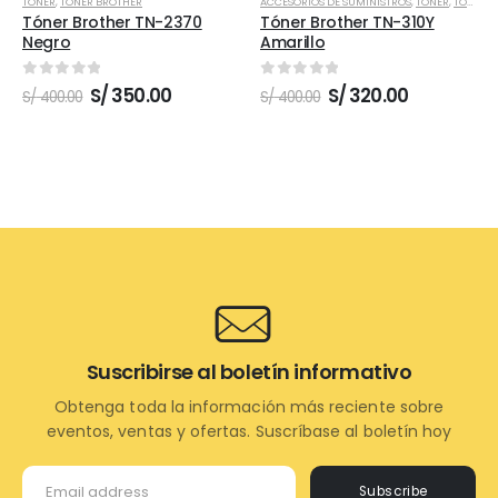
TONER
,
TONER BROTHER
ACCESORIOS DE SUMINISTROS
,
TONER
,
TONER BROTHER
Tóner Brother TN-2370
Tóner Brother TN-310Y
Negro
Amarillo
0
out of 5
0
out of 5
El
El
El
El
S/
350.00
S/
320.00
S/
400.00
S/
400.00
precio
precio
precio
precio
original
actual
original
actual
era:
es:
era:
es:
S/ 400.00.
S/ 350.00.
S/ 400.00.
S/ 320.00.
Suscribirse al boletín informativo
Obtenga toda la información más reciente sobre
eventos, ventas y ofertas. Suscríbase al boletín hoy
Subscribe