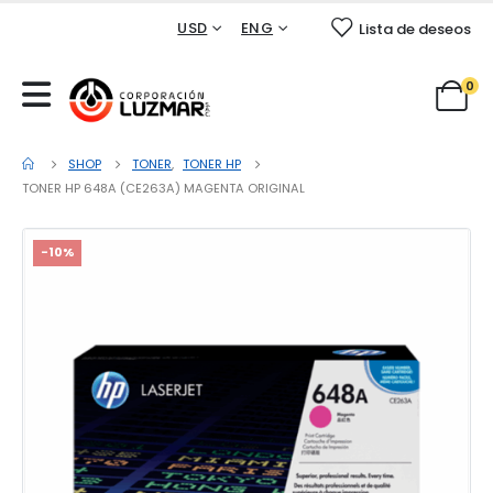
USD
ENG
Lista de deseos
0
SHOP
TONER
,
TONER HP
TONER HP 648A (CE263A) MAGENTA ORIGINAL
-10%