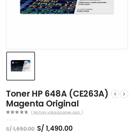
Toner HP 648A (CE263A)
Magenta Original
( No hay valoraciones aún. )
0
out of 5
El
El
S/
1,490.00
S/
1,650.00