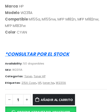
precio
precio
original
actual
Marca
HP
era:
es:
Modelo
W2311A
S/ 450.00.
S/ 295.00.
Compatible
M155a, M155nw, MFP M182n, MFP M182nw,
MFP M183fw
Color
CYAN
*CONSULTAR POR EL STOCK
Availability:
50 disponibles
SKU:
W2311A
Categorías:
Toner
,
Toner HP
Etiquetas:
215A Cyan
,
HP
,
toner hp
,
W2311A
AÑADIR AL CARRITO