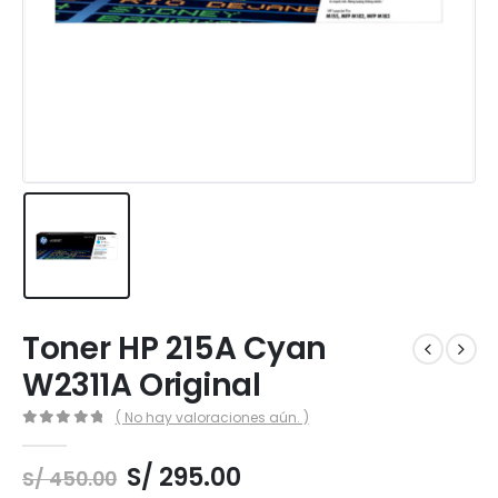
Toner HP 215A Cyan
W2311A Original
( No hay valoraciones aún. )
0
out of 5
El
El
S/
295.00
S/
450.00