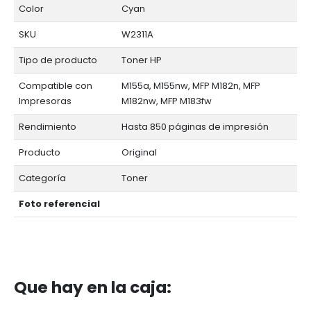
Color
Cyan
SKU
W2311A
Tipo de producto
Toner HP
Compatible con
M155a, M155nw, MFP M182n, MFP
Impresoras
M182nw, MFP M183fw
Rendimiento
Hasta 850 páginas de impresión
Producto
Original
Categoría
Toner
Foto referencial
Que hay en la caja: