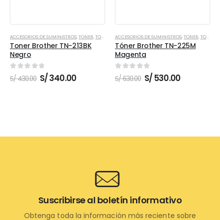
ACCESORIOS DE SUMINISTROS
,
TONER
,
TONER BROTHER
ACCESORIOS DE SUMINISTROS
,
TONER
,
TONER BROTHER
Toner Brother TN-213BK
Tóner Brother TN-225M
Negro
Magenta
0
out of 5
0
out of 5
El
El
El
El
S/
340.00
S/
530.00
S/
430.00
S/
630.00
precio
precio
precio
precio
original
actual
original
actual
era:
es:
era:
es:
S/ 430.00.
S/ 340.00.
S/ 630.00.
S/ 530.00.
Suscribirse al boletín informativo
Obtenga toda la información más reciente sobre