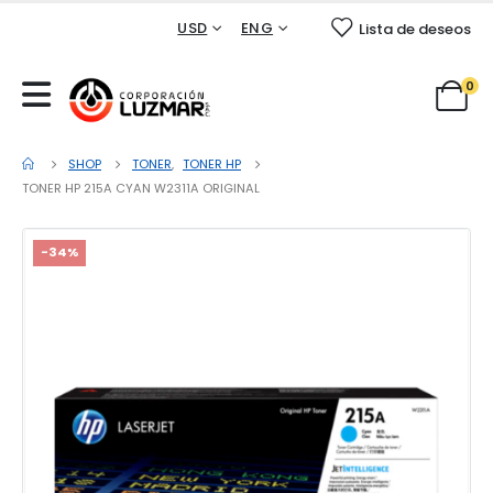
USD
ENG
Lista de deseos
0
SHOP
TONER
,
TONER HP
TONER HP 215A CYAN W2311A ORIGINAL
-34%