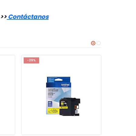
 >
>
Contáctanos
-29%
-32%