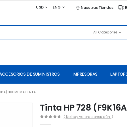
USD
ENG
Nuestras Tiendas
R
All Categories
ACCESORIOS DE SUMINISTROS
IMPRESORAS
LAPTOPS
9K16A) 300ML MAGENTA
Tinta HP 728 (F9K1
( No hay valoraciones aún. )
0
out of 5