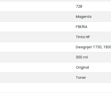
728
Magenta
F9K16A
Tinta HP
Designjet T730, T83
300 ml
Original
Toner