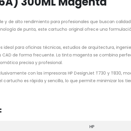
K16A) 300ML Magenta
le y de alto rendimiento para profesionales que buscan calida
cnología de punta, este cartucho original ofrece una formulaci
ideal para oficinas técnicas, estudios de arquitectura, ingenie
cos CAD de forma frecuente. La tinta magenta se combina perf
omática precisa y profesional.
usivamente con las impresoras HP DesignJet T730 y T830, mode
l cartucho es rápida y sencilla, lo que permite minimizar los ti
:
HP