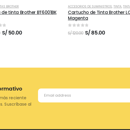
NTAS BROTHER
ACCESORIOS DE SUMINISTROS
,
TINTA
,
TINTA
a de tinta Brother BT6001BK
Cartucho de Tinta Brother L
Magenta
of 5
0
out of 5
El
El
El
El
S/
50.00
S/
85.00
0
S/
120.00
precio
precio
precio
precio
original
actual
original
actual
era:
es:
era:
es:
S/ 80.00.
S/ 50.00.
S/ 120.00.
S/ 85.00.
formativo
más reciente
s. Suscríbase al