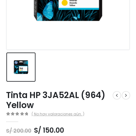
Tinta HP 3JA52AL (964)
Yellow
( No hay valoraciones aún. )
0
out of 5
El
El
S/
150.00
S/
200.00