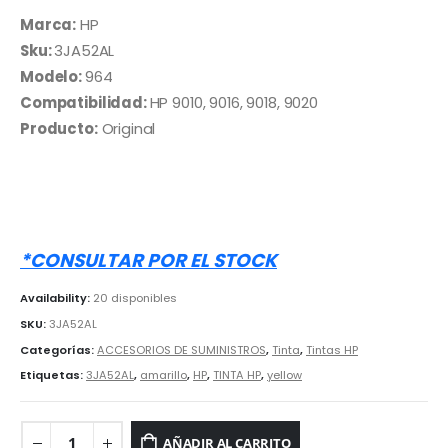
precio
precio
original
actual
Marca:
HP
era:
es:
Sku:
3JA52AL
S/ 200.00.
S/ 150.00.
Modelo:
964
Compatibilidad:
HP 9010, 9016, 9018, 9020
Producto:
Original
*CONSULTAR POR EL STOCK
Availability:
20 disponibles
SKU:
3JA52AL
Categorías:
ACCESORIOS DE SUMINISTROS
,
Tinta
,
Tintas HP
Etiquetas:
3JA52AL
,
amarillo
,
HP
,
TINTA HP
,
yellow
AÑADIR AL CARRITO