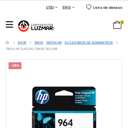
USD
ENG
Lista de deseos
0
SHOP
TINTA
,
TINTAS HP
,
ACCESORIOS DE SUMINISTROS
TINTA HP 3JA52AL (964) YELLOW
-25%