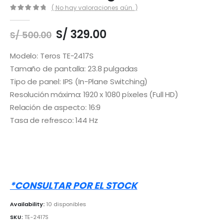
( No hay valoraciones aún. )
0
out of 5
El
El
S/
329.00
S/
500.00
precio
precio
original
actual
Modelo: Teros TE-2417S
era:
es:
Tamaño de pantalla: 23.8 pulgadas
S/ 500.00.
S/ 329.00.
Tipo de panel: IPS (In-Plane Switching)
Resolución máxima: 1920 x 1080 píxeles (Full HD)
Relación de aspecto: 16:9
Tasa de refresco: 144 Hz
*CONSULTAR POR EL STOCK
Availability:
10 disponibles
SKU:
TE-2417S