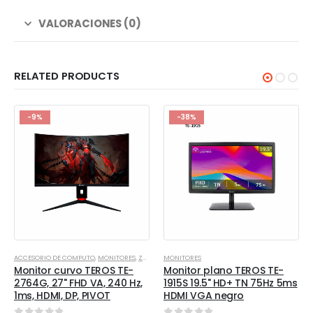
VALORACIONES (0)
RELATED PRODUCTS
-9%
-38%
ACCESORIO DE COMPUTO
,
MONITORES
,
ZONA GAMER
MONITORES
Monitor curvo TEROS TE-
Monitor plano TEROS TE-
2764G, 27" FHD VA, 240 Hz,
1915S 19.5" HD+ TN 75Hz 5ms
1ms, HDMI, DP, PIVOT
HDMI VGA negro