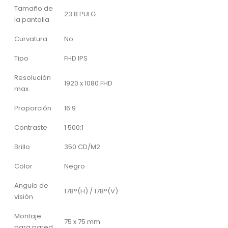
Tamaño de
23.8 PULG
la pantalla
Curvatura
No
Tipo
FHD IPS
Resolución
1920 x 1080 FHD
max.
Proporción
16:9
Contraste
1 500:1
Brillo
350 CD/M2
Color
Negro
Angulo de
178°(H) / 178°(V)
visión
Montaje
75 x 75 mm
para pared