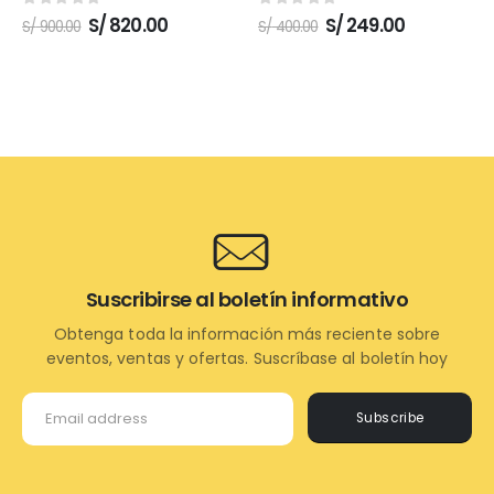
0
out of 5
0
out of 5
El
El
El
El
S/
820.00
S/
249.00
S/
900.00
S/
400.00
precio
precio
precio
precio
original
actual
original
actual
era:
es:
era:
es:
S/ 900.00.
S/ 820.00.
S/ 400.00.
S/ 249.00.
Suscribirse al boletín informativo
Obtenga toda la información más reciente sobre
eventos, ventas y ofertas. Suscríbase al boletín hoy
Subscribe