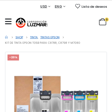
USD
ENG
Lista de deseos
0
SHOP
TINTA
,
TINTAS EPSON
KIT DE TINTA EPSON T05B PARA C878R, C879R Y M7080
-20%