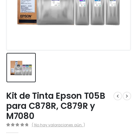
Kit de Tinta Epson T05B
para C878R, C879R y
M7080
( No hay valoraciones aún. )
0
out of 5