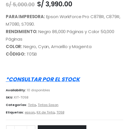
El
El
S/
3,990.00
S/
5,000.00
precio
precio
original
actual
PARA IMPRESORA:
Epson WorkForce Pro C878R, C879R,
era:
es:
M7080, S7090.
S/ 5,000.00.
S/ 3,990.00.
RENDIMIENTO:
Negro 86,000 Páginas y Color 50,000
Páginas
COLOR:
Negro, Cyan, Amarillo y Magenta
CÓDIGO:
T05B
*CONSULTAR POR EL STOCK
Availability:
10 disponibles
SKU:
KIT-T05B
Categorías:
Tinta
,
Tintas Epson
Etiquetas:
epson
,
Kit de Tinta
,
T05B