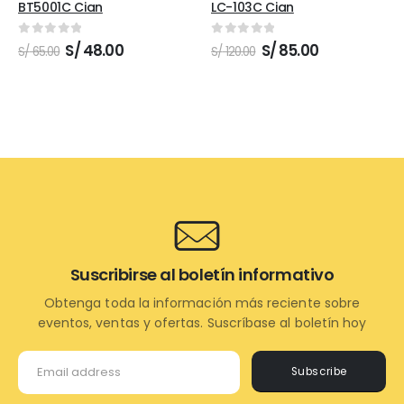
BT5001C Cian
LC-103C Cian
0
out of 5
0
out of 5
El
El
El
El
S/
48.00
S/
85.00
S/
65.00
S/
120.00
precio
precio
precio
precio
original
actual
original
actual
era:
es:
era:
es:
S/ 65.00.
S/ 48.00.
S/ 120.00.
S/ 85.00.
Suscribirse al boletín informativo
Obtenga toda la información más reciente sobre
eventos, ventas y ofertas. Suscríbase al boletín hoy
Subscribe