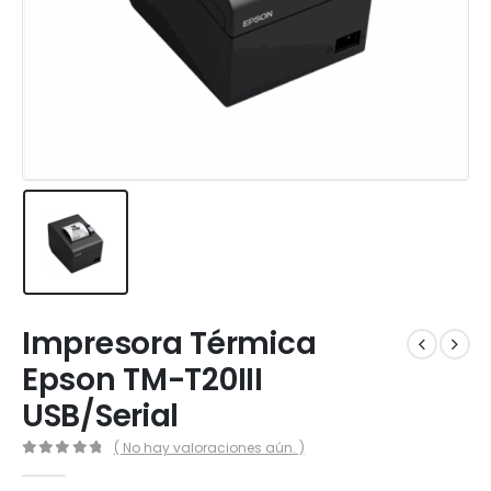
Impresora Térmica
Epson TM-T20III
USB/Serial
( No hay valoraciones aún. )
0
out of 5