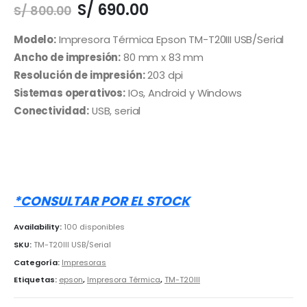
El
El
S/
690.00
S/
800.00
precio
precio
original
actual
Modelo:
Impresora Térmica Epson TM-T20III USB/Serial
era:
es:
Ancho de impresión:
80 mm x 83 mm
S/ 800.00.
S/ 690.00.
Resolución de impresión:
203 dpi
Sistemas operativos:
IOs, Android y Windows
Conectividad:
USB, serial
*CONSULTAR POR EL STOCK
Availability:
100 disponibles
SKU:
TM-T20III USB/Serial
Categoría:
Impresoras
Etiquetas:
epson
,
Impresora Térmica
,
TM-T20III