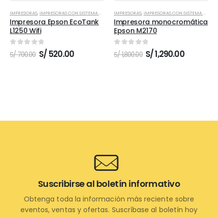
IMPRESORAS
,
IMPRESORAS CON SISTEMA CONTINUO
IMPRESORAS
,
IMPRESORAS CON SISTEMA CONTINUO
Impresora Epson EcoTank
Impresora monocromática
L1250 Wifi
Epson M2170
0
out of 5
0
out of 5
El
El
El
El
S/
520.00
S/
1,290.00
S/
700.00
S/
1,800.00
precio
precio
precio
precio
original
actual
original
actual
era:
es:
era:
es:
S/ 700.00.
S/ 520.00.
S/ 1,800.00.
S/ 1,290.0
Suscribirse al boletín informativo
Obtenga toda la información más reciente sobre
eventos, ventas y ofertas. Suscríbase al boletín hoy