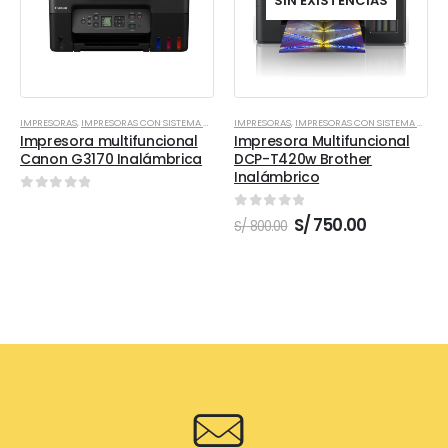
SIN EXISTENCIAS
IMPRESORAS
,
IMPRESORAS CON SISTEMA CONTINUO
IMPRESORAS
,
IMPRESORAS CON SISTEMA CONTINUO
Impresora multifuncional
Impresora Multifuncional
Canon G3170 Inalámbrica
DCP-T420w Brother
Inalámbrico
0
out of 5
0
out of 5
El
El
S/
750.00
S/
800.00
precio
precio
original
actual
era:
es:
S/ 800.00.
S/ 750.00.