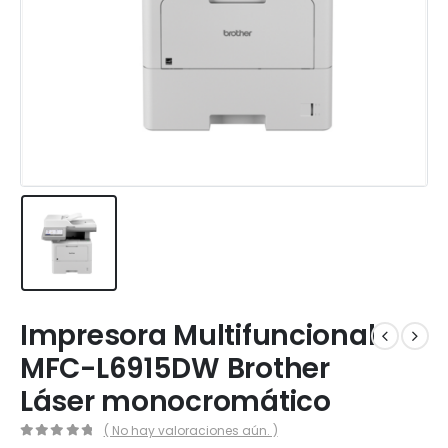
Impresora Multifuncional
MFC-L6915DW Brother
Láser monocromático
( No hay valoraciones aún. )
0
out of 5