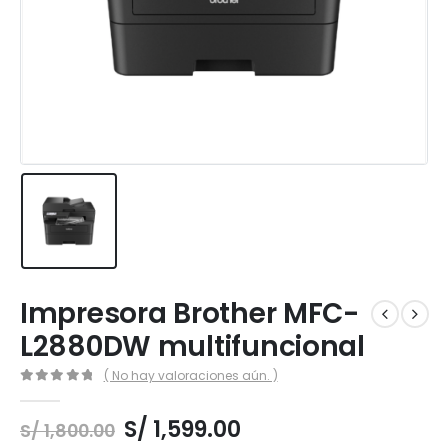
Impresora Brother MFC-
L2880DW multifuncional
( No hay valoraciones aún. )
0
out of 5
El
El
S/
1,599.00
S/
1,800.00