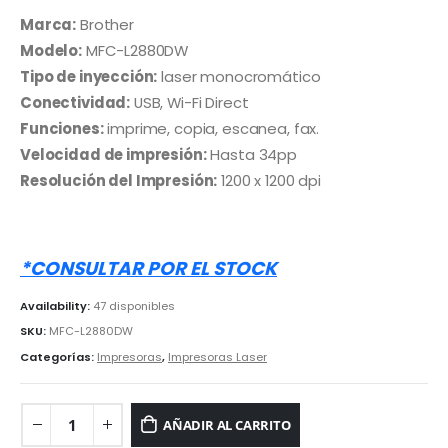
precio
precio
original
actual
Marca:
Brother
era:
es:
Modelo:
MFC-L2880DW
S/ 1,800.00.
S/ 1,599.00.
Tipo de inyección:
laser monocromático
Conectividad:
USB, Wi-Fi Direct
Funciones:
imprime, copia, escanea, fax.
Velocidad de impresión:
Hasta 34pp
Resolución del Impresión:
1200 x 1200 dpi
*CONSULTAR POR EL STOCK
Availability:
47 disponibles
SKU:
MFC-L2880DW
Categorías:
Impresoras
,
Impresoras Laser
AÑADIR AL CARRITO