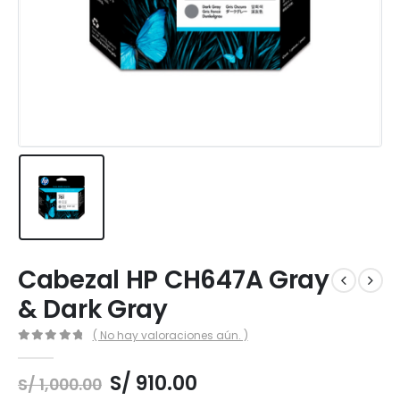
Cabezal HP CH647A Gray
& Dark Gray
( No hay valoraciones aún. )
0
out of 5
El
El
S/
910.00
S/
1,000.00