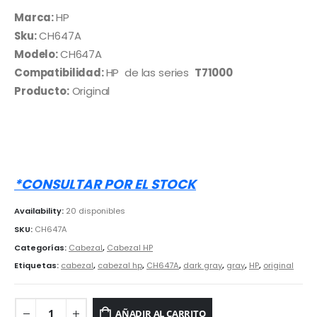
precio
precio
original
actual
Marca:
HP
era:
es:
Sku:
CH647A
S/ 1,000.00.
S/ 910.00.
Modelo:
CH647A
Compatibilidad:
HP de las series
T71000
Producto:
Original
*CONSULTAR POR EL STOCK
Availability:
20 disponibles
SKU:
CH647A
Categorías:
Cabezal
,
Cabezal HP
Etiquetas:
cabezal
,
cabezal hp
,
CH647A
,
dark gray
,
gray
,
HP
,
original
AÑADIR AL CARRITO