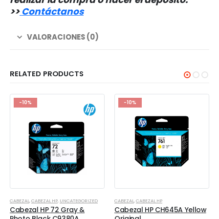
>
>
Contáctanos
VALORACIONES (0)
RELATED PRODUCTS
-10%
-10%
CABEZAL
,
CABEZAL HP
,
UNCATEGORIZED
CABEZAL
,
CABEZAL HP
Cabezal HP 72 Gray &
Cabezal HP CH645A Yellow
Photo Black C9380A
Original