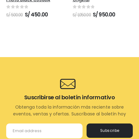
0
out of 5
0
out of 5
El
El
El
El
S/
450.00
S/
950.00
S/
500.00
S/
1,050.00
precio
precio
precio
precio
original
actual
original
actual
era:
es:
era:
es:
S/ 500.00.
S/ 450.00.
S/ 1,050.00.
S/ 950.00.
Suscribirse al boletín informativo
Obtenga toda la información más reciente sobre
eventos, ventas y ofertas. Suscríbase al boletín hoy
Subscribe