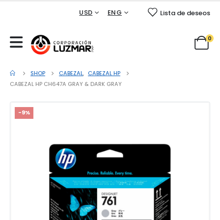
USD
ENG
Lista de deseos
0
SHOP
CABEZAL
,
CABEZAL HP
CABEZAL HP CH647A GRAY & DARK GRAY
-9%