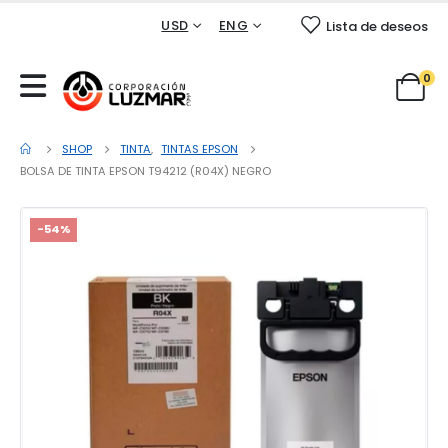
USD
ENG
Lista de deseos
0
SHOP
TINTA
,
TINTAS EPSON
BOLSA DE TINTA EPSON T94212 (R04X) NEGRO
-54%