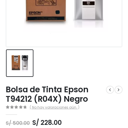
Bolsa de Tinta Epson
T94212 (R04X) Negro
( No hay valoraciones aún. )
0
out of 5
El
El
S/
228.00
S/
500.00