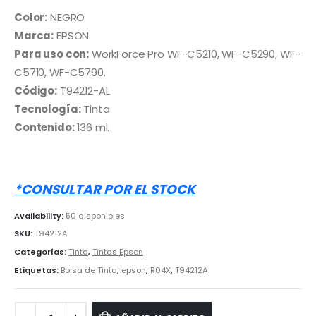
precio
precio
original
actual
Color:
NEGRO
era:
es:
Marca:
EPSON
S/ 500.00.
S/ 228.00.
Para uso con:
WorkForce Pro WF-C5210, WF-C5290, WF-
C5710, WF-C5790.
Código:
T94212-AL
Tecnología:
Tinta
Contenido:
136 ml.
*CONSULTAR POR EL STOCK
Availability:
50 disponibles
SKU:
T94212A
Categorías:
Tinta
,
Tintas Epson
Etiquetas:
Bolsa de Tinta
,
epson
,
R04X
,
T94212A