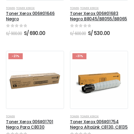
TONER
,
TONER XEROX
TONER
,
TONER XEROX
Toner Xerox 006R01646
Toner Xerox 006R01683
Negro
Negro B8045/B8055/B8065
0
out of 5
0
out of 5
El
El
El
El
S/
690.00
S/
530.00
S/
900.00
S/
600.00
precio
precio
precio
precio
original
actual
original
actual
era:
es:
era:
es:
S/ 900.00.
S/ 690.00.
S/ 600.00.
S/ 530.00.
-21%
-31%
TONER
TONER
,
TONER XEROX
Toner Xerox 006R01701
Toner Xerox 006R01754
Negro Para C8030
Negro AltaLink C8130, C8135