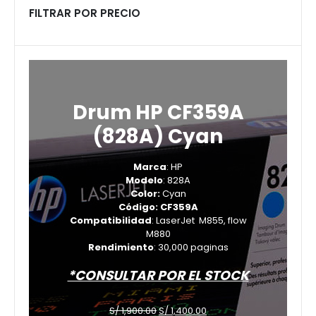
FILTRAR POR PRECIO
Drum HP CF359A
(828A) Cyan
Marca
: HP
Modelo
: 828A
Color:
Cyan
Código: CF359A
Compatibilidad
: LaserJet M855, flow
M880
Rendimiento
: 30,000 paginas
*CONSULTAR POR EL STOCK
El
El
S/
1,900.00
S/
1,400.00