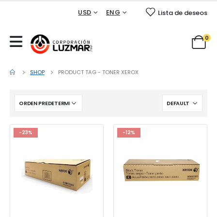
USD
ENG
Lista de deseos
0
SHOP
PRODUCT TAG -
TONER XEROX
-23%
-12%