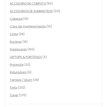
productos
60
ACCESORIO DE COMPUTO
60
productos
221
ACCESORIOS DE SUMINISTROS
221
productos
19
Cabezal
19
productos
10
Caja de mantenimiento
10
productos
38
Cinta
38
productos
16
Escáner
16
productos
100
Impresoras
100
productos
4
LAPTOPS & PORTÁTILES
4
productos
20
Proyector
20
productos
6
Rotuladora
6
productos
28
Tambor / Drum
28
productos
232
Tinta
232
productos
275
Toner
275
productos