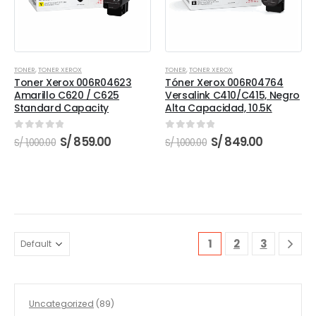
TONER
,
TONER XEROX
TONER
,
TONER XEROX
Toner Xerox 006R04623
Tóner Xerox 006R04764
Amarillo C620 / C625
Versalink C410/C415, Negro
Standard Capacity
Alta Capacidad, 10.5K
0
out of 5
0
out of 5
El
El
El
El
S/
859.00
S/
849.00
S/
1,000.00
S/
1,000.00
precio
precio
precio
precio
original
actual
original
actual
era:
es:
era:
es:
S/ 1,000.00.
S/ 859.00.
S/ 1,000.00.
S/ 849.00
1
2
3
89
Uncategorized
89