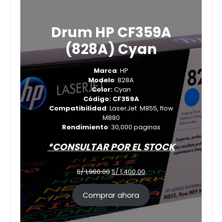
Drum HP CF359A
(828A) Cyan
Marca
: HP
Modelo
: 828A
Color:
Cyan
Código: CF359A
Compatibilidad
: LaserJet M855, flow
M880
Rendimiento
: 30,000 paginas
*CONSULTAR POR EL STOCK
El
El
S/
1,900.00
S/
1,400.00
precio
precio
original
actual
Comprar ahora
era:
es:
S/ 1,900.00.
S/ 1,400.00.