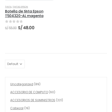
TINTA
,
TINTAS EPSON
Botella de tinta Epson
T504320-AL magenta
0
out of 5
El
El
S/
48.00
S/
55.00
precio
precio
original
actual
era:
es:
S/ 55.00.
S/ 48.00.
89
Uncategorized
89
productos
60
ACCESORIO DE COMPUTO
60
productos
221
ACCESORIOS DE SUMINISTROS
221
productos
19
Cabezal
19