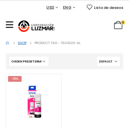
USD
ENG
Lista de deseos
0
SHOP
PRODUCT TAG -
T504320-AL
-13%