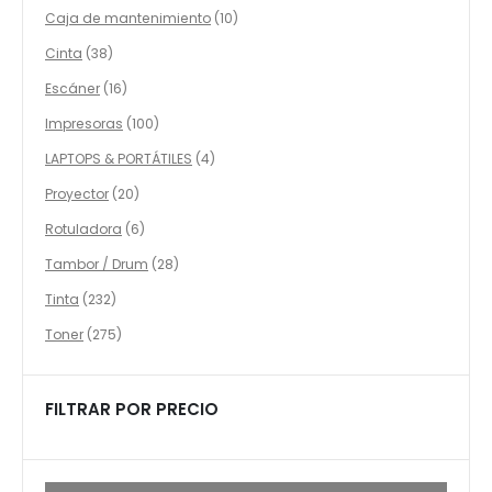
productos
10
Caja de mantenimiento
10
productos
38
Cinta
38
productos
16
Escáner
16
productos
100
Impresoras
100
productos
4
LAPTOPS & PORTÁTILES
4
productos
20
Proyector
20
productos
6
Rotuladora
6
productos
28
Tambor / Drum
28
productos
232
Tinta
232
productos
275
Toner
275
productos
FILTRAR POR PRECIO