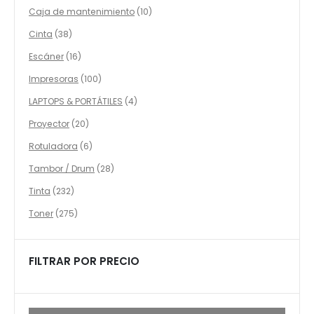
productos
10
Caja de mantenimiento
10
productos
38
Cinta
38
productos
16
Escáner
16
productos
100
Impresoras
100
productos
4
LAPTOPS & PORTÁTILES
4
productos
20
Proyector
20
productos
6
Rotuladora
6
productos
28
Tambor / Drum
28
productos
232
Tinta
232
productos
275
Toner
275
productos
FILTRAR POR PRECIO