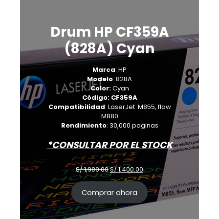
Drum HP CF359A
(828A) Cyan
Marca
: HP
Modelo
: 828A
Color:
Cyan
Código: CF359A
Compatibilidad
: LaserJet M855, flow
M880
Rendimiento
: 30,000 paginas
*CONSULTAR POR EL STOCK
El
El
S/
1,900.00
S/
1,400.00
precio
precio
original
actual
Comprar ahora
era:
es:
S/ 1,900.00.
S/ 1,400.00.