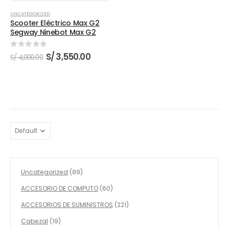
UNCATEGORIZED
Scooter Eléctrico Max G2
Segway Ninebot Max G2
0
out of 5
El
El
S/
3,550.00
S/
4,000.00
precio
precio
original
actual
era:
es:
S/ 4,000.00.
S/ 3,550.00.
89
Uncategorized
89
productos
60
ACCESORIO DE COMPUTO
60
productos
221
ACCESORIOS DE SUMINISTROS
221
productos
19
Cabezal
19