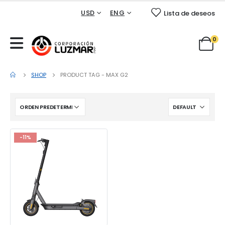
USD
ENG
Lista de deseos
0
SHOP
PRODUCT TAG -
MAX G2
-11%