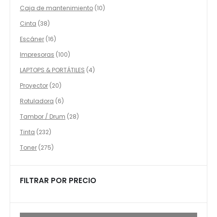
productos
10
Caja de mantenimiento
10
productos
38
Cinta
38
productos
16
Escáner
16
productos
100
Impresoras
100
productos
4
LAPTOPS & PORTÁTILES
4
productos
20
Proyector
20
productos
6
Rotuladora
6
productos
28
Tambor / Drum
28
productos
232
Tinta
232
productos
275
Toner
275
productos
FILTRAR POR PRECIO