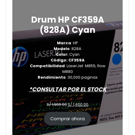
Drum HP CF359A
(828A) Cyan
Marca
: HP
Modelo
: 828A
Color:
Cyan
Código: CF359A
Compatibilidad
: LaserJet M855, flow
M880
Rendimiento
: 30,000 paginas
*CONSULTAR POR EL STOCK
El
El
S/
1,900.00
S/
1,400.00
precio
precio
original
actual
Comprar ahora
era:
es:
S/ 1,900.00.
S/ 1,400.00.