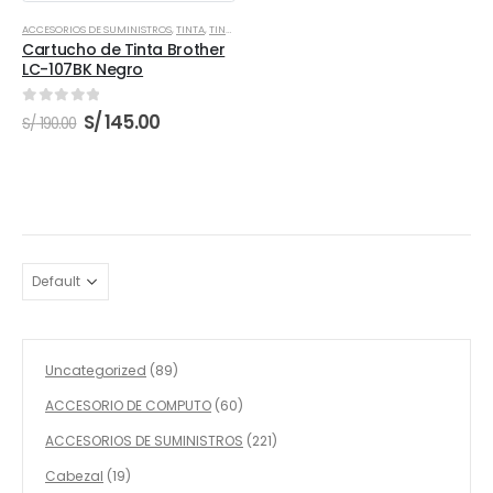
ACCESORIOS DE SUMINISTROS
,
TINTA
,
TINTAS BROTHER
Cartucho de Tinta Brother
LC-107BK Negro
0
out of 5
El
El
S/
145.00
S/
190.00
precio
precio
original
actual
era:
es:
S/ 190.00.
S/ 145.00.
89
Uncategorized
89
productos
60
ACCESORIO DE COMPUTO
60
productos
221
ACCESORIOS DE SUMINISTROS
221
productos
19
Cabezal
19