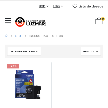
USD
ENG
Lista de deseos
0
SHOP
PRODUCT TAG -
LC-107BK
-24%