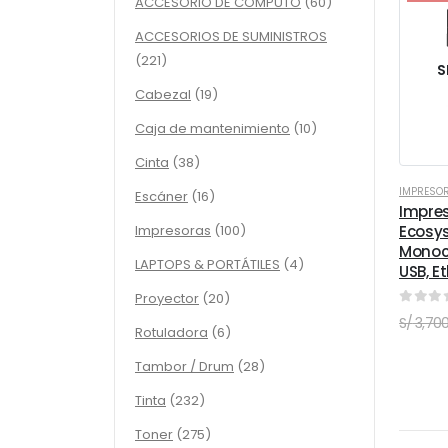
60
ACCESORIO DE COMPUTO
60
productos
ACCESORIOS DE SUMINISTROS
221
221
S
productos
19
Cabezal
19
productos
10
Caja de mantenimiento
10
productos
38
Cinta
38
productos
IMPRESO
16
Escáner
16
Impre
productos
100
Impresoras
100
Ecosys
Monoc
productos
4
LAPTOPS & PORTÁTILES
4
USB, Et
productos
20
Proyector
20
0
out 
productos
S/
3,700
6
Rotuladora
6
productos
28
Tambor / Drum
28
productos
232
Tinta
232
productos
275
Toner
275