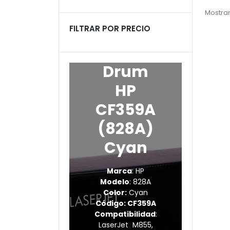
productos
Mostrar
FILTRAR POR PRECIO
Drum
HP
CF359A
(828A)
Cyan
Marca
: HP
Modelo
: 828A
Color:
Cyan
Código: CF359A
Compatibilidad
:
LaserJet M855,