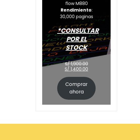
flow M880
Rendimiento
:
30,000 paginas
*CONSULTAR
POR EL
STOCK
El
S/
1,900.00
precio
El
S/
1,400.00
original
precio
era:
actual
Comprar
S/ 1,900.00.
es:
S/ 1,400.00.
ahora