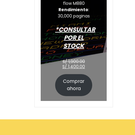
flow M880
Rendimiento
:
30,000 paginas
*CONSULTAR
POR EL
STOCK
El
S/
1,900.00
precio
El
S/
1,400.00
original
precio
era:
actual
Comprar
S/ 1,900.00.
es:
S/ 1,400.00.
ahora