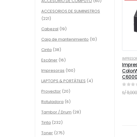
60
ACCESORIO DE COMPUTO
60
productos
ACCESORIOS DE SUMINISTROS
221
221
productos
19
Cabezal
19
productos
10
Caja de mantenimiento
10
productos
38
Cinta
38
productos
IMPRESOR
16
Escáner
16
Impres
productos
100
Impresoras
100
Color
C600
productos
4
LAPTOPS & PORTÁTILES
4
productos
0
out 
20
Proyector
20
S/
11,00
productos
6
Rotuladora
6
productos
28
Tambor / Drum
28
productos
232
Tinta
232
productos
275
Toner
275