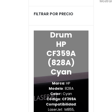
Mostrar
productos
FILTRAR POR PRECIO
Drum
HP
CF359A
(828A)
Cyan
Marca
: HP
Modelo
: 828A
Color:
Cyan
Código: CF359A
Compatibilidad
:
LaserJet M855,