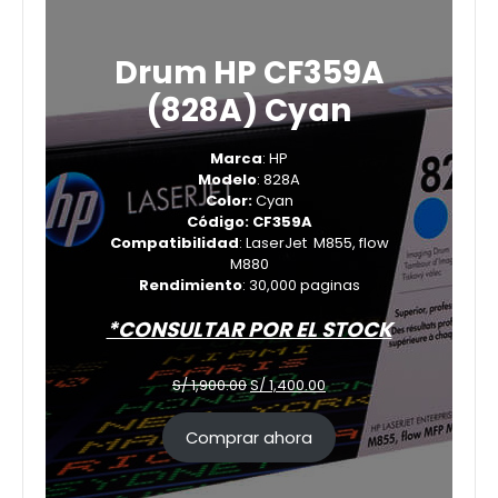
Drum HP CF359A
(828A) Cyan
Marca
: HP
Modelo
: 828A
Color:
Cyan
Código: CF359A
Compatibilidad
: LaserJet M855, flow
M880
Rendimiento
: 30,000 paginas
*CONSULTAR POR EL STOCK
El
El
S/
1,900.00
S/
1,400.00
precio
precio
original
actual
Comprar ahora
era:
es:
S/ 1,900.00.
S/ 1,400.00.