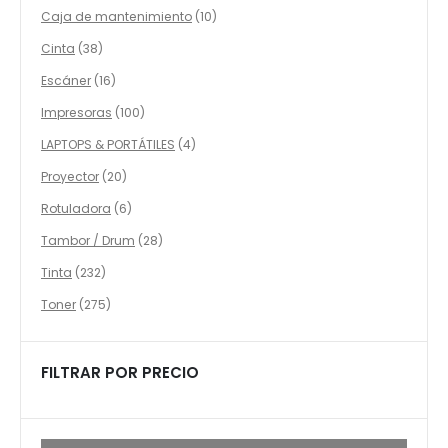
productos
10
Caja de mantenimiento
10
productos
38
Cinta
38
productos
16
Escáner
16
productos
100
Impresoras
100
productos
4
LAPTOPS & PORTÁTILES
4
productos
20
Proyector
20
productos
6
Rotuladora
6
productos
28
Tambor / Drum
28
productos
232
Tinta
232
productos
275
Toner
275
productos
FILTRAR POR PRECIO