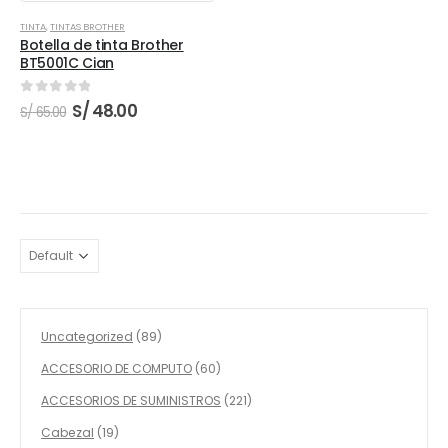
TINTA
,
TINTAS BROTHER
Botella de tinta Brother
BT5001C Cian
0
out of 5
El
El
S/
48.00
S/
65.00
precio
precio
original
actual
era:
es:
S/ 65.00.
S/ 48.00.
89
Uncategorized
89
productos
60
ACCESORIO DE COMPUTO
60
productos
221
ACCESORIOS DE SUMINISTROS
221
productos
19
Cabezal
19