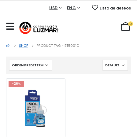
USD
ENG
Lista de deseos
0
SHOP
PRODUCT TAG -
BT5001C
-26%